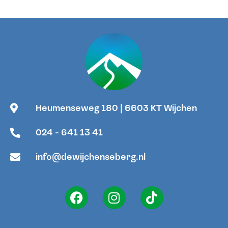
Heumenseweg 180 | 6603 KT Wijchen
024 - 641 13 41
info@dewijchenseberg.nl
F
I
T
a
n
i
c
s
k